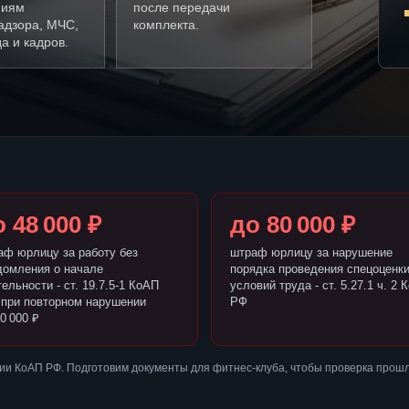
ниям
после передачи
адзора, МЧС,
комплекта.
а и кадров.
 48 000 ₽
до 80 000 ₽
аф юрлицу за работу без
штраф юрлицу за нарушение
домления о начале
порядка проведения спецоценк
ельности - ст. 19.7.5-1 КоАП
условий труда - ст. 5.27.1 ч. 2 
 при повторном нарушении
РФ
0 000 ₽
ии КоАП РФ. Подготовим документы для фитнес-клуба, чтобы проверка прош