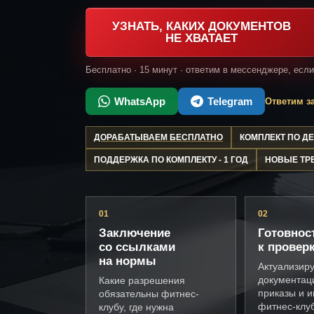
УЗНАТЬ, КАКИХ ДОКУМЕНТОВ
НЕ ХВАТАЕТ
Бесплатно · 15 минут · ответим в мессенджере, есл
WhatsApp
Telegram
Ответим за
ДОРАБАТЫВАЕМ БЕСПЛАТНО
КОМПЛЕКТ ПО 
ПОДДЕРЖКА ПО КОМПЛЕКТУ - 1 ГОД
НОВЫЕ ТР
01
02
Заключение
Готовнос
со ссылками
к провер
на нормы
Актуализир
документац
Какие разрешения
приказы и и
обязательны фитнес-
фитнес-клу
клубу, где нужна