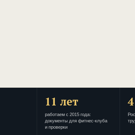
11 лет
4
работаем с 2015 года:
Рос
документы для фитнес-клуба
тру
и проверки