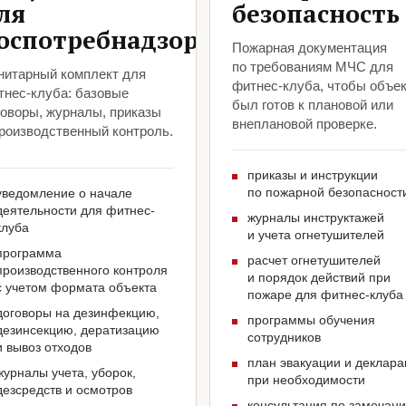
ля
безопасность
оспотребнадзора
Пожарная документация
по требованиям МЧС для
нитарный комплект для
фитнес-клуба, чтобы объе
тнес-клуба: базовые
был готов к плановой или
говоры, журналы, приказы
внеплановой проверке.
производственный контроль.
приказы и инструкции
по пожарной безопасност
уведомление о начале
деятельности для фитнес-
журналы инструктажей
клуба
и учета огнетушителей
программа
расчет огнетушителей
производственного контроля
и порядок действий при
с учетом формата объекта
пожаре для фитнес-клуба
договоры на дезинфекцию,
программы обучения
дезинсекцию, дератизацию
сотрудников
и вывоз отходов
план эвакуации и деклар
журналы учета, уборок,
при необходимости
дезсредств и осмотров
консультация по замечан