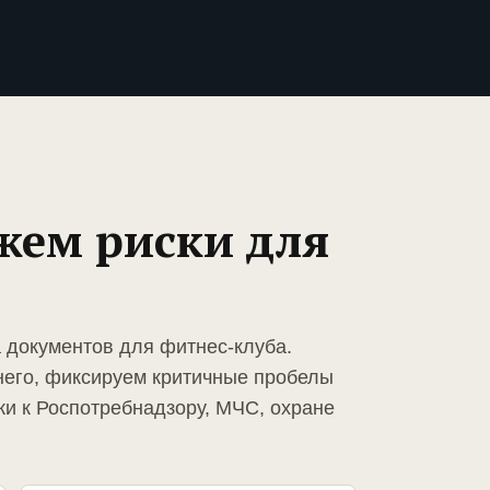
жем риски для
а документов для фитнес-клуба.
него, фиксируем критичные пробелы
ки к Роспотребнадзору, МЧС, охране