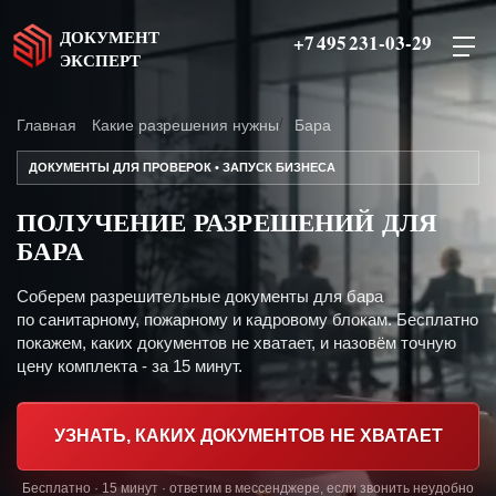
ДОКУМЕНТ
+7 495 231-03-29
ЭКСПЕРТ
Главная
Какие разрешения нужны
Бара
ДОКУМЕНТЫ ДЛЯ ПРОВЕРОК • ЗАПУСК БИЗНЕСА
ПОЛУЧЕНИЕ РАЗРЕШЕНИЙ ДЛЯ
БАРА
Соберем разрешительные документы для бара
по санитарному, пожарному и кадровому блокам. Бесплатно
покажем, каких документов не хватает, и назовём точную
цену комплекта - за 15 минут.
УЗНАТЬ, КАКИХ ДОКУМЕНТОВ НЕ ХВАТАЕТ
Бесплатно · 15 минут · ответим в мессенджере, если звонить неудобно