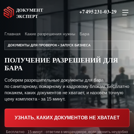
ДОКУМЕНТ
+7 495 231-03-29
ЭКСПЕРТ
Главная
Какие разрешения нужны
Бара
ДОКУМЕНТЫ ДЛЯ ПРОВЕРОК • ЗАПУСК БИЗНЕСА
ПОЛУЧЕНИЕ РАЗРЕШЕНИЙ ДЛЯ
БАРА
Соберем разрешительные документы для бара
по санитарному, пожарному и кадровому блокам. Бесплатно
покажем, каких документов не хватает, и назовём точную
цену комплекта - за 15 минут.
УЗНАТЬ, КАКИХ ДОКУМЕНТОВ НЕ ХВАТАЕТ
Бесплатно · 15 минут · ответим в мессенджере, если звонить неудобно