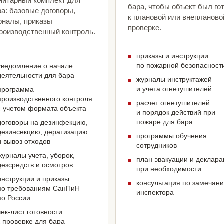
нитарный комплект для
бара, чтобы объект был го
ра: базовые договоры,
к плановой или внепланово
рналы, приказы
проверке.
производственный контроль.
приказы и инструкции
по пожарной безопасност
уведомление о начале
деятельности для бара
журналы инструктажей
и учета огнетушителей
программа
производственного контроля
расчет огнетушителей
с учетом формата объекта
и порядок действий при
пожаре для бара
договоры на дезинфекцию,
дезинсекцию, дератизацию
программы обучения
и вывоз отходов
сотрудников
журналы учета, уборок,
план эвакуации и деклар
дезсредств и осмотров
при необходимости
инструкции и приказы
консультация по замечан
по требованиям СанПиН
инспектора
по России
чек-лист готовности
к проверке для бара