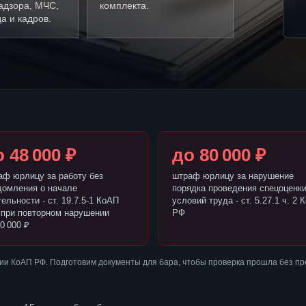
адзора, МЧС,
комплекта.
а и кадров.
 48 000 ₽
до 80 000 ₽
аф юрлицу за работу без
штраф юрлицу за нарушение
домления о начале
порядка проведения спецоценк
ельности - ст. 19.7.5-1 КоАП
условий труда - ст. 5.27.1 ч. 2 
 при повторном нарушении
РФ
0 000 ₽
ии КоАП РФ. Подготовим документы для бара, чтобы проверка прошла без п