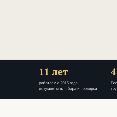
11 лет
4
работаем с 2015 года:
Рос
документы для бара и проверки
тру