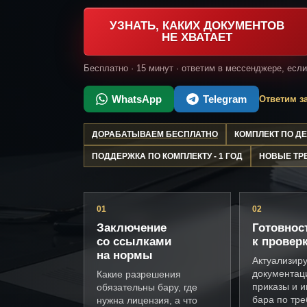
УЗНАТЬ, КАКИХ ДОКУМЕНТОВ
НЕ ХВАТАЕТ
Бесплатно · 15 минут · ответим в мессенджере, есл
WhatsApp
Telegram
Ответим за
ДОРАБАТЫВАЕМ БЕСПЛАТНО
КОМПЛЕКТ ПО 
ПОДДЕРЖКА ПО КОМПЛЕКТУ - 1 ГОД
НОВЫЕ ТР
01
02
Заключение
Готовнос
со ссылками
к провер
на нормы
Актуализир
документац
Какие разрешения
приказы и и
обязательны бару, где
бара по тр
нужна лицензия, а что