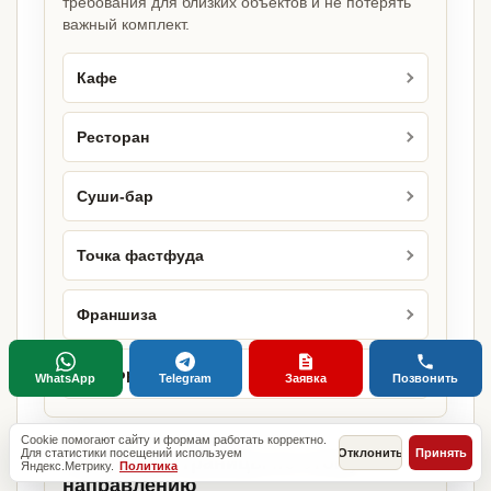
требования для близких объектов и не потерять
важный комплект.
Кафе
Ресторан
Суши-бар
Точка фастфуда
Франшиза
Фудкорт
WhatsApp
Telegram
Заявка
Позвонить
Cookie помогают сайту и формам работать корректно.
Для статистики посещений используем
Отклонить
Принять
Городские страницы по этому
Яндекс.Метрику.
Политика
направлению