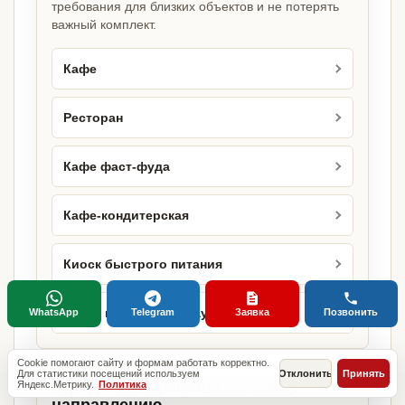
требования для близких объектов и не потерять
важный комплект.
Кафе
Ресторан
Кафе фаст-фуда
Кафе-кондитерская
Киоск быстрого питания
Киоск по продаже шаурмы
WhatsApp
Telegram
Заявка
Позвонить
Cookie помогают сайту и формам работать корректно.
Для статистики посещений используем
Отклонить
Принять
Городские страницы по этому
Яндекс.Метрику.
Политика