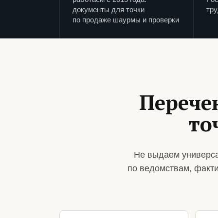
документы для точки
тру
по продаже шаурмы и проверки
Перече
то
Не выдаем универса
по ведомствам, факт