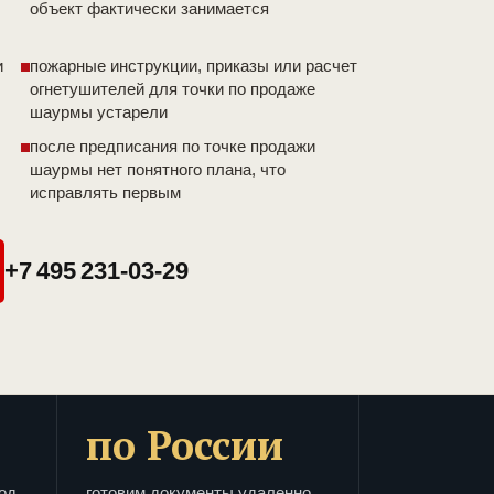
объект фактически занимается
и
пожарные инструкции, приказы или расчет
огнетушителей для точки по продаже
шаурмы устарели
после предписания по точке продажи
шаурмы нет понятного плана, что
исправлять первым
+7 495 231-03-29
по России
од
готовим документы удаленно