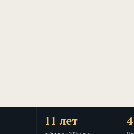
11 лет
4
работаем с 2015 года:
Рос