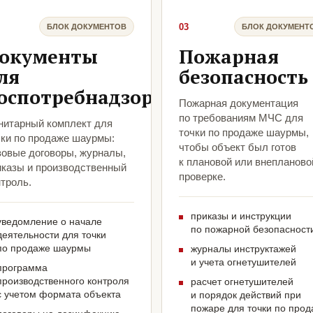
03
БЛОК ДОКУМЕНТОВ
БЛОК ДОКУМЕНТ
окументы
Пожарная
ля
безопасность
оспотребнадзора
Пожарная документация
по требованиям МЧС для
нитарный комплект для
точки по продаже шаурмы,
чки по продаже шаурмы:
чтобы объект был готов
зовые договоры, журналы,
к плановой или внепланово
иказы и производственный
проверке.
троль.
приказы и инструкции
уведомление о начале
по пожарной безопасност
деятельности для точки
по продаже шаурмы
журналы инструктажей
и учета огнетушителей
программа
производственного контроля
расчет огнетушителей
с учетом формата объекта
и порядок действий при
пожаре для точки по про