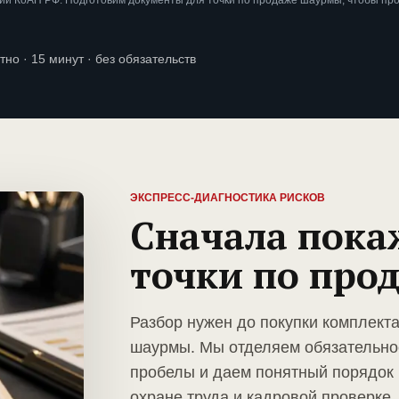
ии КоАП РФ. Подготовим документы для точки по продаже шаурмы, чтобы пр
тно · 15 минут · без обязательств
ЭКСПРЕСС-ДИАГНОСТИКА РИСКОВ
Сначала пока
точки по про
Разбор нужен до покупки комплект
шаурмы. Мы отделяем обязательно
пробелы и даем понятный порядок 
охране труда и кадровой проверке.