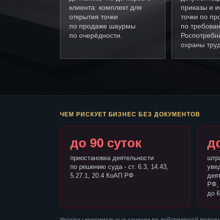
клиента: комплект для
приказы и и
открытия точки
точки по п
по продаже шаурмы
по требова
по очерёдности.
Роспотребн
охраны труд
ЧЕМ РИСКУЕТ БИЗНЕС БЕЗ ДОКУМЕНТОВ
до 90 суток
до
приостановка деятельности
штр
по решению суда - ст. 6.3, 14.43,
уве
5.27.1, 20.4 КоАП РФ
деят
РФ,
до 6