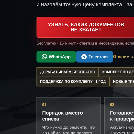
и назовём точную цену комплекта - за 
УЗНАТЬ, КАКИХ ДОКУМЕНТОВ
НЕ ХВАТАЕТ
Бесплатно · 15 минут · ответим в мессенджере, есл
WhatsApp
Telegram
Ответим за
ДОРАБАТЫВАЕМ БЕСПЛАТНО
КОМПЛЕКТ ПО 
ПОДДЕРЖКА ПО КОМПЛЕКТУ - 1 ГОД
НОВЫЕ ТР
01
02
Порядок вместо
Готовнос
списка
к провер
Что нужно до ремонта, что
Актуализир
до найма, что до первого
документац