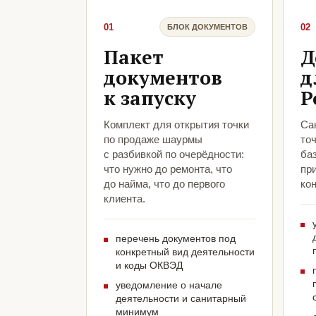
01
02
БЛОК ДОКУМЕНТОВ
Пакет
Д
документов
д
к запуску
Р
Комплект для открытия точки
Са
по продаже шаурмы
то
с разбивкой по очерёдности:
ба
что нужно до ремонта, что
пр
до найма, что до первого
кон
клиента.
перечень документов под
конкретный вид деятельности
и коды ОКВЭД
уведомление о начале
деятельности и санитарный
минимум