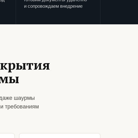
и сопровождаем внедрение
ткрытия
рмы
одаже шаурмы
 и требованиям