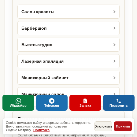
Салон красоты
Барбершоп
Бьюти-студия
Лазерная эпиляция
Маникюрный кабинет
Маникюрный салон
WhatsApp
Telegram
Заявка
Позвонить
Городские страницы по этому
Cookie помогают сайту и формам работать корректно.
направлению
Для статистики посещений используем
Отклонить
Принять
Яндекс.Метрику.
Политика
Если объект работает в конкретном городе,