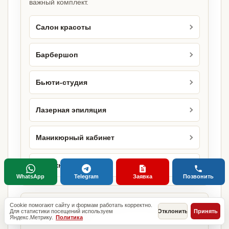
важный комплект.
Салон красоты
Барбершоп
Бьюти-студия
Лазерная эпиляция
Маникюрный кабинет
Маникюрный салон
WhatsApp
Telegram
Заявка
Позвонить
Городские страницы по этому
Cookie помогают сайту и формам работать корректно.
Для статистики посещений используем
Отклонить
Принять
направлению
Яндекс.Метрику.
Политика