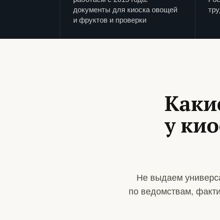
документы для киоска овощей
тру
и фруктов и проверки
Каки
у ки
Не выдаем универс
по ведомствам, факт