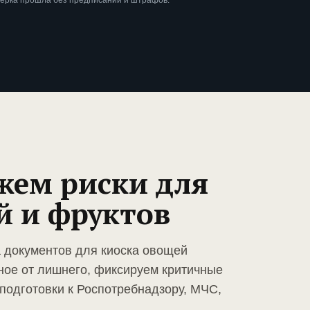
верка прошла без предписаний и штрафов.
жем риски для
й и фруктов
а документов для киоска овощей
ное от лишнего, фиксируем критичные
подготовки к Роспотребнадзору, МЧС,