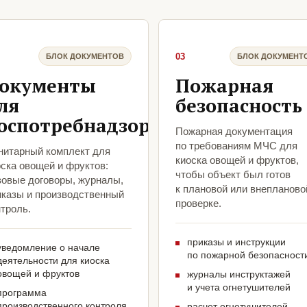
03
БЛОК ДОКУМЕНТОВ
БЛОК ДОКУМЕНТ
окументы
Пожарная
ля
безопасность
оспотребнадзора
Пожарная документация
по требованиям МЧС для
нитарный комплект для
киоска овощей и фруктов,
ска овощей и фруктов:
чтобы объект был готов
зовые договоры, журналы,
к плановой или внепланово
иказы и производственный
проверке.
троль.
приказы и инструкции
уведомление о начале
по пожарной безопасност
деятельности для киоска
овощей и фруктов
журналы инструктажей
и учета огнетушителей
программа
производственного контроля
расчет огнетушителей