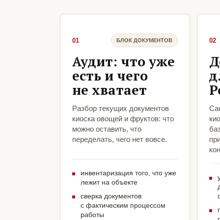
01
02
БЛОК ДОКУМЕНТОВ
Аудит: что уже
Д
есть и чего
д
не хватает
Р
Разбор текущих документов
Са
киоска овощей и фруктов: что
кио
можно оставить, что
ба
переделать, чего нет вовсе.
пр
кон
инвентаризация того, что уже
лежит на объекте
сверка документов
с фактическим процессом
работы