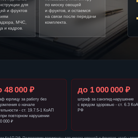
нструкции для
по киоску овощей
щей и фруктов
и фруктов, и остаемся
ниям
на связи после передачи
адзора, МЧС,
комплекта.
а и кадров.
 48 000 ₽
до 1 000 000 ₽
аф юрлицу за работу без
штраф за санэпид-нарушение
домления о начале
с вредом здоровью - ст. 6.3 Ко
ельности - ст. 19.7.5-1 КоАП
РФ
 при повторном нарушении
0 000 ₽