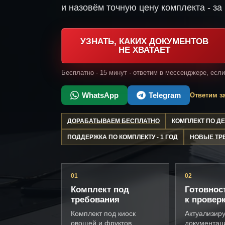
и назовём точную цену комплекта - за 
УЗНАТЬ, КАКИХ ДОКУМЕНТОВ
НЕ ХВАТАЕТ
Бесплатно · 15 минут · ответим в мессенджере, есл
WhatsApp
Telegram
Ответим за
ДОРАБАТЫВАЕМ БЕСПЛАТНО
КОМПЛЕКТ ПО 
ПОДДЕРЖКА ПО КОМПЛЕКТУ - 1 ГОД
НОВЫЕ ТР
01
02
Комплект под
Готовнос
требования
к провер
Комплект под киоск
Актуализир
овощей и фруктов,
документац