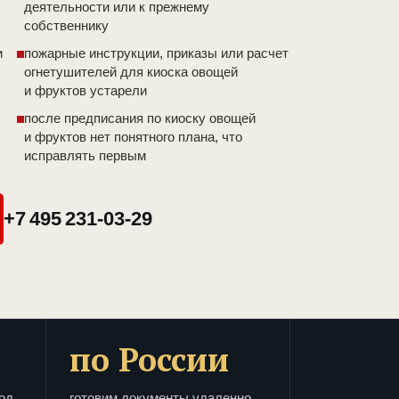
деятельности или к прежнему
собственнику
и
пожарные инструкции, приказы или расчет
огнетушителей для киоска овощей
и фруктов устарели
после предписания по киоску овощей
и фруктов нет понятного плана, что
исправлять первым
+7 495 231-03-29
по России
од
готовим документы удаленно