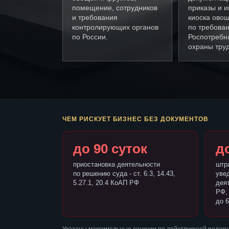
помещение, сотрудников
приказы и и
и требования
киоска ово
контролирующих органов
по требова
по России.
Роспотребн
охраны труд
ЧЕМ РИСКУЕТ БИЗНЕС БЕЗ ДОКУМЕНТОВ
до 90 суток
до
приостановка деятельности
штр
по решению суда - ст. 6.3, 14.43,
уве
5.27.1, 20.4 КоАП РФ
деят
РФ,
до 6