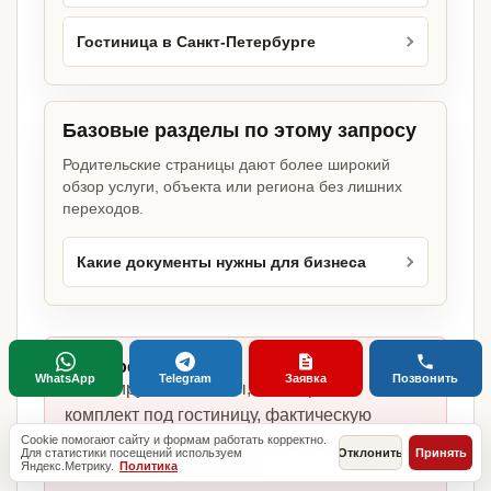
Гостиница в Санкт-Петербурге
Базовые разделы по этому запросу
Родительские страницы дают более широкий
обзор услуги, объекта или региона без лишних
переходов.
Какие документы нужны для бизнеса
Главное отличие:
WhatsApp
Telegram
Заявка
Позвонить
не копируем шаблоны, а собираем
комплект под гостиницу, фактическую
модель работы, сотрудников, помещение
Cookie помогают сайту и формам работать корректно.
Для статистики посещений используем
Отклонить
Принять
и требования по России.
Яндекс.Метрику.
Политика