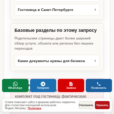
Гостиница в Санкт-Петербурге
Базовые разделы по этому запросу
Родительские страницы дают более широкий
обзор услуги, объекта или региона без лишних
переходов.
Какие документы нужны для бизнеса
Главное отличие:
WhatsApp
Telegram
Заявка
Позвонить
не копируем шаблоны, а собираем
комплект под гостиницу, фактическую
модель работы, сотрудников, помещение
Cookie помогают сайту и формам работать корректно.
Для статистики посещений используем
Отклонить
Принять
и требования по России.
Яндекс.Метрику.
Политика