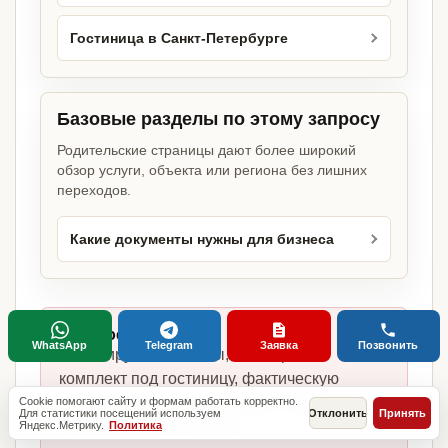
Гостиница в Санкт-Петербурге
Базовые разделы по этому запросу
Родительские страницы дают более широкий
обзор услуги, объекта или региона без лишних
переходов.
Какие документы нужны для бизнеса
Главное отличие:
WhatsApp
Telegram
Заявка
Позвонить
не копируем шаблоны, а собираем
комплект под гостиницу, фактическую
модель работы, сотрудников, помещение
Cookie помогают сайту и формам работать корректно.
Для статистики посещений используем
Отклонить
Принять
и требования по России.
Яндекс.Метрику.
Политика