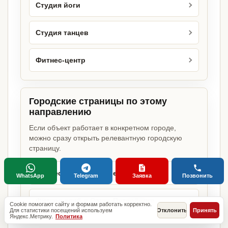
Студия йоги
Студия танцев
Фитнес-центр
Городские страницы по этому
направлению
Если объект работает в конкретном городе,
можно сразу открыть релевантную городскую
страницу.
Фитнес-клуб в Москве
WhatsApp
Telegram
Заявка
Позвонить
Фитнес-клуб в Санкт-Петербурге
Cookie помогают сайту и формам работать корректно.
Для статистики посещений используем
Отклонить
Принять
Яндекс.Метрику.
Политика