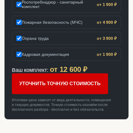
Роспотребнадзор - санитарный
от 1 900 ₽
комплект
Пожарная безопасность (МЧС)
от 4 900 ₽
Охрана труда
от 3 900 ₽
Кадровая документация
от 1 900 ₽
от
12 600
₽
Ваш комплект:
УТОЧНИТЬ ТОЧНУЮ СТОИМОСТЬ
Итоговая цена зависит от вида деятельности, помещения
и текущих документов. Точную стоимость назовём после
бесплатного разбора - бесплатно и без обязательств.