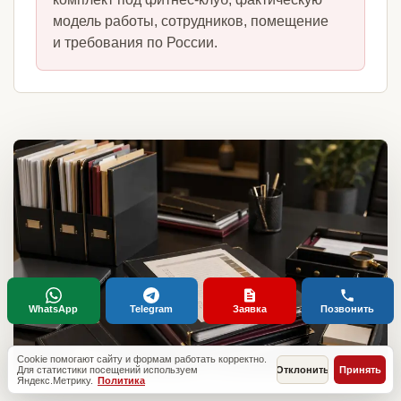
модель работы, сотрудников, помещение
и требования по России.
WhatsApp
Telegram
Заявка
Позвонить
Cookie помогают сайту и формам работать корректно.
Для статистики посещений используем
Отклонить
Принять
Яндекс.Метрику.
Политика