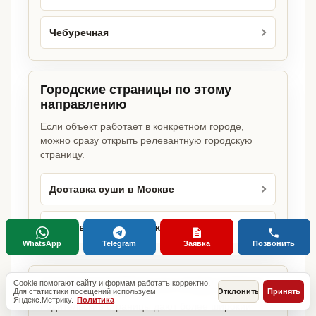
Чебуречная
Городские страницы по этому
направлению
Если объект работает в конкретном городе,
можно сразу открыть релевантную городскую
страницу.
Доставка суши в Москве
Доставка суши в Санкт-Петербурге
WhatsApp
Telegram
Заявка
Позвонить
Базовые разделы по этому запросу
Cookie помогают сайту и формам работать корректно.
Для статистики посещений используем
Отклонить
Принять
Яндекс.Метрику.
Политика
Родительские страницы дают более широкий