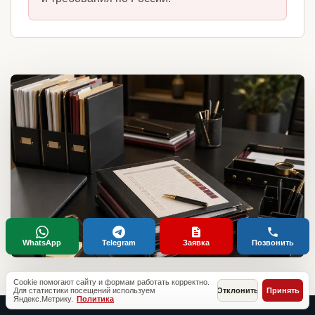
WhatsApp
Telegram
Заявка
Позвонить
Cookie помогают сайту и формам работать корректно.
Для статистики посещений используем
Отклонить
Принять
Яндекс.Метрику.
Политика