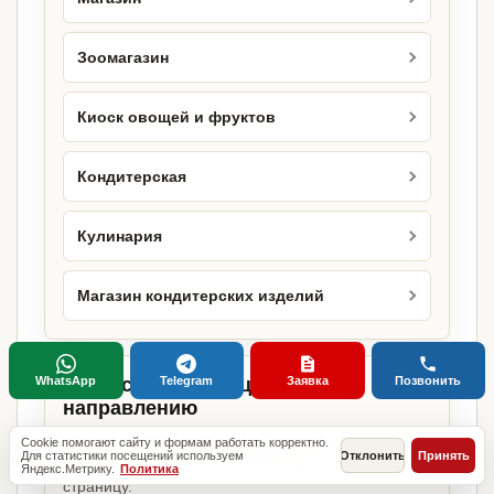
Зоомагазин
Киоск овощей и фруктов
Кондитерская
Кулинария
Магазин кондитерских изделий
WhatsApp
Telegram
Заявка
Позвонить
Городские страницы по этому
направлению
Если объект работает в конкретном городе,
Cookie помогают сайту и формам работать корректно.
Для статистики посещений используем
Отклонить
Принять
можно сразу открыть релевантную городскую
Яндекс.Метрику.
Политика
страницу.