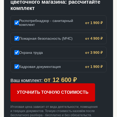
цветочного магазина: рассчитайте
комплект
Роспотребнадзор - санитарный
от 1 900 ₽
комплект
Пожарная безопасность (МЧС)
от 4 900 ₽
Охрана труда
от 3 900 ₽
Кадровая документация
от 1 900 ₽
от
12 600
₽
Ваш комплект:
УТОЧНИТЬ ТОЧНУЮ СТОИМОСТЬ
Итоговая цена зависит от вида деятельности, помещения
и текущих документов. Точную стоимость назовём после
бесплатного разбора - бесплатно и без обязательств.