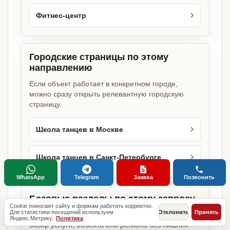
Фитнес-центр
Городские страницы по этому
направлению
Если объект работает в конкретном городе,
можно сразу открыть релевантную городскую
страницу.
Школа танцев в Москве
Школа танцев в Санкт-Петербурге
WhatsApp
Telegram
Заявка
Позвонить
Базовые разделы по этому запросу
Cookie помогают сайту и формам работать корректно.
Для статистики посещений используем
Отклонить
Принять
Родительские страницы дают более широкий
Яндекс.Метрику.
Политика
обзор услуги, объекта или региона без лишних