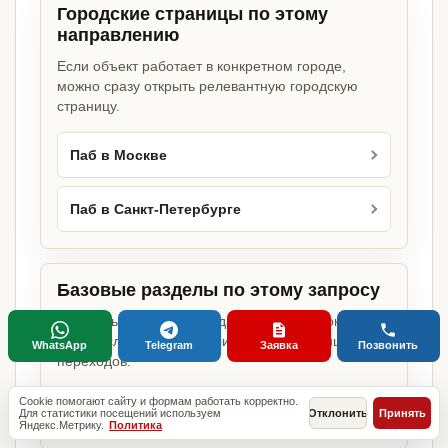
Городские страницы по этому
направлению
Если объект работает в конкретном городе,
можно сразу открыть релевантную городскую
страницу.
Паб в Москве
Паб в Санкт-Петербурге
Базовые разделы по этому запросу
Родительские страницы дают более широкий
обзор услуги, объекта или региона без лишних
WhatsApp
Telegram
Заявка
Позвонить
переходов.
Cookie помогают сайту и формам работать корректно.
Документы для открытия бизнеса
Для статистики посещений используем
Отклонить
Принять
Яндекс.Метрику.
Политика