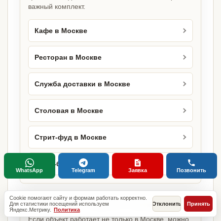
важный комплект.
Кафе в Москве
Ресторан в Москве
Служба доставки в Москве
Столовая в Москве
Стрит-фуд в Москве
Суши-бар в Москве
WhatsApp
Telegram
Заявка
Позвонить
Cookie помогают сайту и формам работать корректно.
Та же задача в других городах
Для статистики посещений используем
Отклонить
Принять
Яндекс.Метрику.
Политика
Если объект работает не только в Москве, можно