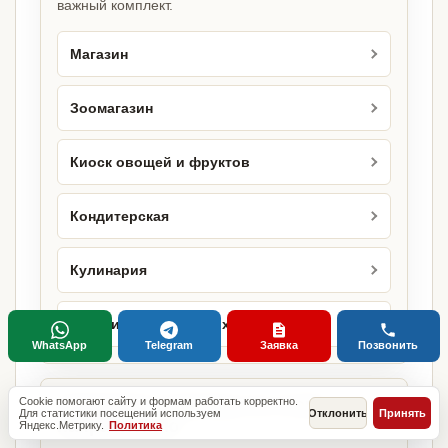
важный комплект.
Магазин
Зоомагазин
Киоск овощей и фруктов
Кондитерская
Кулинария
Магазин кондитерских изделий
WhatsApp
Telegram
Заявка
Позвонить
Cookie помогают сайту и формам работать корректно.
Городские страницы по этому
Для статистики посещений используем
Отклонить
Принять
направлению
Яндекс.Метрику.
Политика