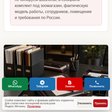
комплект под зоомагазин, фактическую
модель работы, сотрудников, помещение
и требования по России.
WhatsApp
Telegram
Заявка
Позвонить
Cookie помогают сайту и формам работать корректно.
Для статистики посещений используем
Отклонить
Принять
Яндекс.Метрику.
Политика