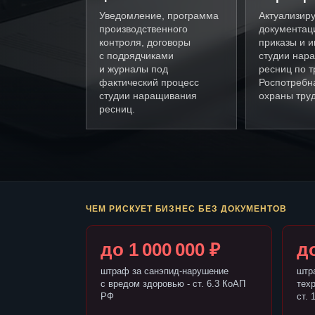
Уведомление, программа
Актуализир
производственного
документац
контроля, договоры
приказы и и
с подрядчиками
студии нар
и журналы под
ресниц по 
фактический процесс
Роспотребн
студии наращивания
охраны труд
ресниц.
ЧЕМ РИСКУЕТ БИЗНЕС БЕЗ ДОКУМЕНТОВ
до 1 000 000 ₽
до
штраф за санэпид-нарушение
штр
с вредом здоровью - ст. 6.3 КоАП
тех
РФ
ст. 