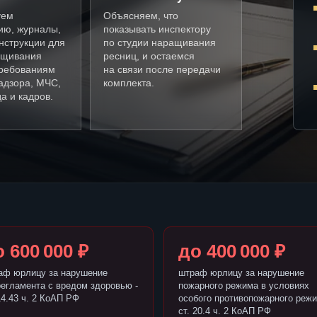
уем
Объясняем, что
ию, журналы,
показывать инспектору
нструкции для
по студии наращивания
ащивания
ресниц, и остаемся
требованиям
на связи после передачи
адзора, МЧС,
комплекта.
а и кадров.
 600 000 ₽
до 400 000 ₽
аф юрлицу за нарушение
штраф юрлицу за нарушение
регламента с вредом здоровью -
пожарного режима в условиях
14.43 ч. 2 КоАП РФ
особого противопожарного режи
ст. 20.4 ч. 2 КоАП РФ