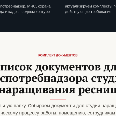
потребнадзор, МЧС, охрана
актуализируем комплекты п
да и кадры в одном контуре
действующие требования
КОМПЛЕКТ ДОКУМЕНТОВ
писок документов д
спотребнадзора сту
наращивания ресни
ьную папку. Собираем документы для студии наращ
ическому процессу работы, помещению, сотрудникам