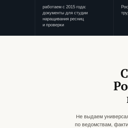
работаем с 2015 года:
Рос
документы для студии
тру
наращивания ресниц
и проверки
С
Ро
Не выдаем универсал
по ведомствам, факт