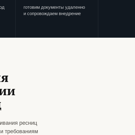
од
готовим документы удаленно
и сопровождаем внедрение
ля
дии
ц
ивания ресниц
 и требованиям