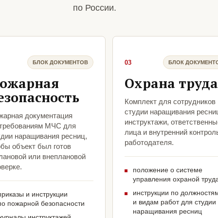
по России.
03
БЛОК ДОКУМЕНТОВ
БЛОК ДОКУМЕНТ
ожарная
Охрана труда
езопасность
Комплект для сотрудников
студии наращивания ресни
жарная документация
инструктажи, ответственны
 требованиям МЧС для
лица и внутренний контрол
удии наращивания ресниц,
работодателя.
обы объект был готов
плановой или внеплановой
верке.
положение о системе
управления охраной труд
инструкции по должностя
приказы и инструкции
и видам работ для студии
по пожарной безопасности
наращивания ресниц
журналы инструктажей