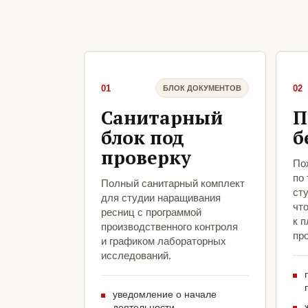
01
02
БЛОК ДОКУМЕНТОВ
Санитарный
П
блок под
б
проверку
По
по
Полный санитарный комплект
ст
для студии наращивания
чт
ресниц с программой
к 
производственного контроля
про
и графиком лабораторных
исследований.
уведомление о начале
деятельности