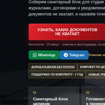
Соберем санитарный блок для студии
журналами, договорами и уведомлени
документов не хватает, и назовём точн
УЗНАТЬ, КАКИХ ДОКУМЕНТОВ
НЕ ХВАТАЕТ
Бесплатно · 15 минут · ответим в мессенджере, есл
WhatsApp
Telegram
Ответим за
ДОРАБАТЫВАЕМ БЕСПЛАТНО
КОМПЛЕКТ ПО 
ПОДДЕРЖКА ПО КОМПЛЕКТУ - 1 ГОД
НОВЫЕ ТР
01
02
Санитарный блок
Готовнос
целиком
к провер