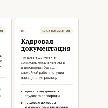
04
ОВ
БЛОК ДОКУМЕНТОВ
Кадровая
документация
ц:
Трудовые документы,
е
согласия, локальные акты
ь
и договорная база для
спокойной работы студии
наращивания ресниц.
а
правила внутреннего
м
трудового распорядка
трудовые договоры
и должностные инструкции