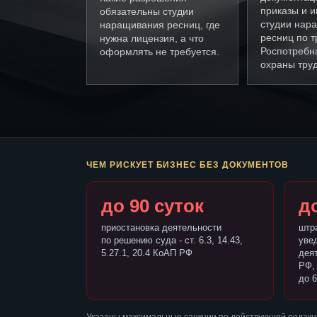
приказы и и
обязательны студии
студии нар
наращивания ресниц, где
ресниц по 
нужна лицензия, а что
Роспотребн
оформлять не требуется.
охраны труд
ЧЕМ РИСКУЕТ БИЗНЕС БЕЗ ДОКУМЕНТОВ
до 90 суток
до
приостановка деятельности
штр
по решению суда - ст. 6.3, 14.43,
уве
5.27.1, 20.4 КоАП РФ
деят
РФ,
до 6