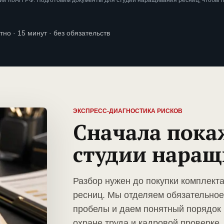
ии КоАП РФ. Подготовим документы для студии наращивания ресниц, чтобы 
тно · 15 минут · без обязательств
ЭКСПРЕСС-ДИАГНОСТИКА РИСКОВ
Сначала пока
студии наращ
Разбор нужен до покупки комплект
ресниц. Мы отделяем обязательное
пробелы и даем понятный порядок 
охране труда и кадровой проверке.