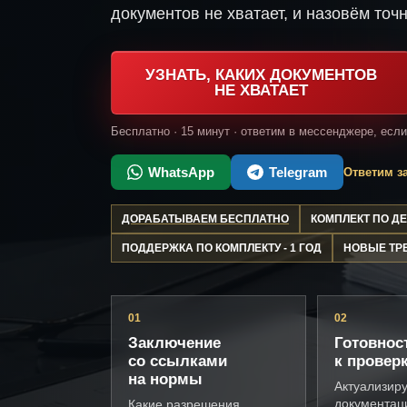
документов не хватает, и назовём точн
УЗНАТЬ, КАКИХ ДОКУМЕНТОВ
НЕ ХВАТАЕТ
Бесплатно · 15 минут · ответим в мессенджере, есл
WhatsApp
Telegram
Ответим за
ДОРАБАТЫВАЕМ БЕСПЛАТНО
КОМПЛЕКТ ПО 
ПОДДЕРЖКА ПО КОМПЛЕКТУ - 1 ГОД
НОВЫЕ ТР
01
02
Заключение
Готовнос
со ссылками
к провер
на нормы
Актуализир
документац
Какие разрешения