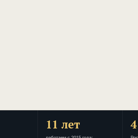
11 лет
4
работаем с 2015 года:
Рос