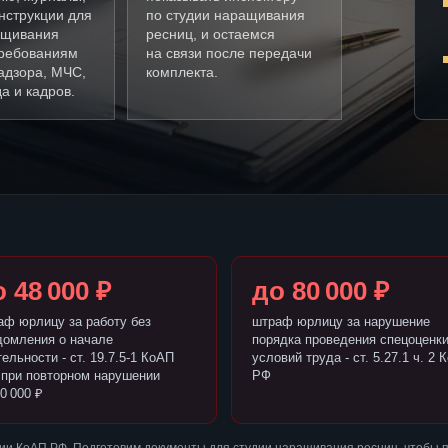
нструкции для
по студии наращивания
ащивания
ресниц, и остаемся
требованиям
на связи после передачи
адзора, МЧС,
комплекта.
а и кадров.
 48 000 ₽
до 80 000 ₽
аф юрлицу за работу без
штраф юрлицу за нарушение
домления о начале
порядка проведения спецоценк
ельности - ст. 19.7.5-1 КоАП
условий труда - ст. 5.27.1 ч. 2 
 при повторном нарушении
РФ
0 000 ₽