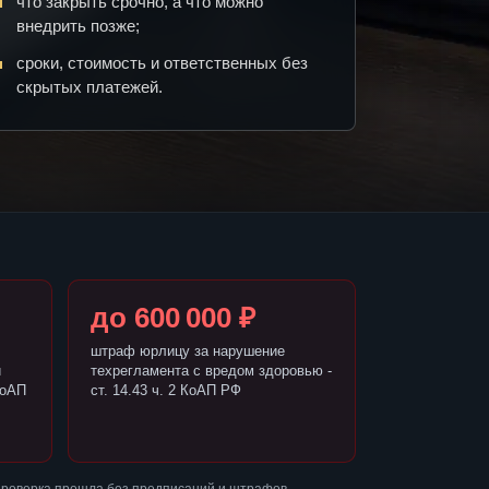
что закрыть срочно, а что можно
внедрить позже;
сроки, стоимость и ответственных без
скрытых платежей.
до 600 000 ₽
штраф юрлицу за нарушение
и
техрегламента с вредом здоровью -
КоАП
ст. 14.43 ч. 2 КоАП РФ