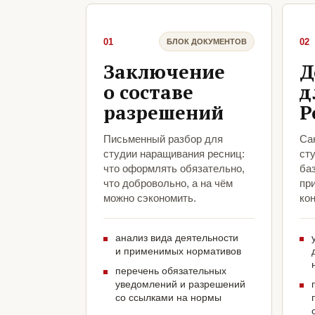
01
02
БЛОК ДОКУМЕНТОВ
Заключение
Д
о составе
д
разрешений
Р
Письменный разбор для
Са
студии наращивания ресниц:
ст
что оформлять обязательно,
ба
что добровольно, а на чём
пр
можно сэкономить.
кон
анализ вида деятельности
и применимых нормативов
перечень обязательных
уведомлений и разрешений
со ссылками на нормы