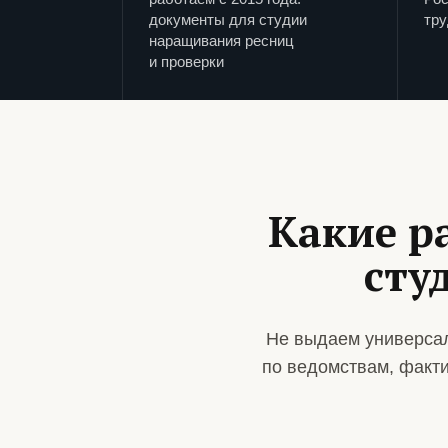
документы для студии
тру
наращивания ресниц
и проверки
Какие р
сту
Не выдаем универсал
по ведомствам, факт