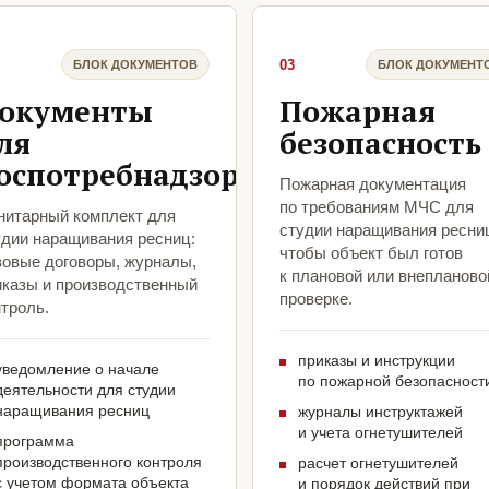
03
БЛОК ДОКУМЕНТОВ
БЛОК ДОКУМЕНТ
окументы
Пожарная
ля
безопасность
оспотребнадзора
Пожарная документация
по требованиям МЧС для
нитарный комплект для
студии наращивания ресни
удии наращивания ресниц:
чтобы объект был готов
зовые договоры, журналы,
к плановой или внепланово
иказы и производственный
проверке.
троль.
приказы и инструкции
уведомление о начале
по пожарной безопасност
деятельности для студии
наращивания ресниц
журналы инструктажей
и учета огнетушителей
программа
производственного контроля
расчет огнетушителей
с учетом формата объекта
и порядок действий при