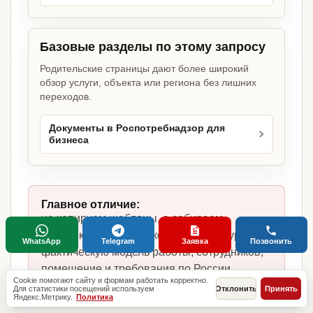
Базовые разделы по этому запросу
Родительские страницы дают более широкий
обзор услуги, объекта или региона без лишних
переходов.
Документы в Роспотребнадзор для
бизнеса
Главное отличие:
не копируем шаблоны, а собираем
комплект под студию коррекции фигуры,
WhatsApp
Telegram
Заявка
Позвонить
фактическую модель работы, сотрудников,
помещение и требования по России.
Cookie помогают сайту и формам работать корректно.
Для статистики посещений используем
Отклонить
Принять
Яндекс.Метрику.
Политика