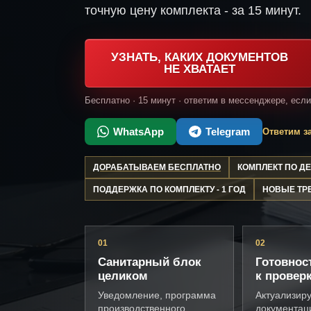
точную цену комплекта - за 15 минут.
УЗНАТЬ, КАКИХ ДОКУМЕНТОВ
НЕ ХВАТАЕТ
Бесплатно · 15 минут · ответим в мессенджере, есл
WhatsApp
Telegram
Ответим за
ДОРАБАТЫВАЕМ БЕСПЛАТНО
КОМПЛЕКТ ПО 
ПОДДЕРЖКА ПО КОМПЛЕКТУ - 1 ГОД
НОВЫЕ ТР
01
02
Санитарный блок
Готовнос
целиком
к провер
Уведомление, программа
Актуализир
производственного
документац