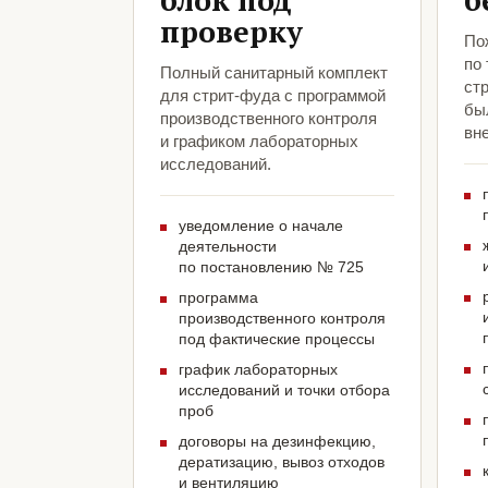
блок под
б
проверку
По
по
Полный санитарный комплект
ст
для стрит-фуда с программой
был
производственного контроля
вн
и графиком лабораторных
исследований.
уведомление о начале
деятельности
по постановлению № 725
программа
производственного контроля
под фактические процессы
график лабораторных
исследований и точки отбора
проб
договоры на дезинфекцию,
дератизацию, вывоз отходов
и вентиляцию