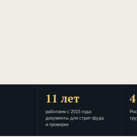
11 лет
4
работаем с 2015 года:
Рос
документы для стрит-фуда
тру
и проверки