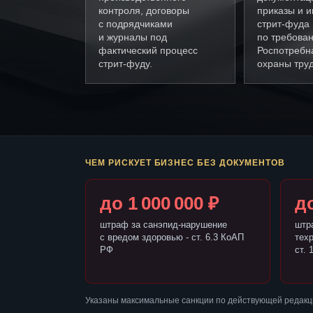
контроля, договоры
приказы и и
с подрядчиками
стрит-фуда
и журналы под
по требова
фактический процесс
Роспотребн
стрит-фуду.
охраны труд
ЧЕМ РИСКУЕТ БИЗНЕС БЕЗ ДОКУМЕНТОВ
до 1 000 000 ₽
до
штраф за санэпид-нарушение
штр
с вредом здоровью - ст. 6.3 КоАП
тех
РФ
ст. 
Указаны максимальные санкции по действующей редакц