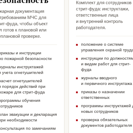
езопасность
Комплект для сотрудников
стрит-фуда: инструктажи,
жарная документация
ответственные лица
 требованиям МЧС для
и внутренний контроль
рит-фуда, чтобы объект
работодателя.
 готов к плановой или
еплановой проверке.
положение о системе
управления охраной труд
приказы и инструкции
инструкции по должностя
по пожарной безопасности
и видам работ для стрит-
журналы инструктажей
фуда
и учета огнетушителей
журналы вводного
расчет огнетушителей
и первичного инструктажа
и порядок действий при
приказы о назначении
пожаре для стрит-фуда
ответственных
программы обучения
программы инструктажей 
сотрудников
новых сотрудников
план эвакуации и декларация
проверка обязательных
при необходимости
документов работодателя
консультация по замечаниям