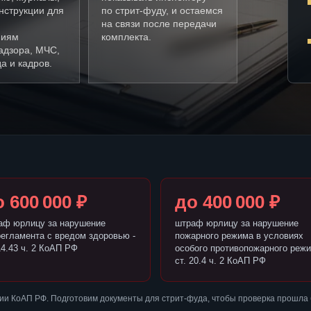
нструкции для
по стрит-фуду, и остаемся
на связи после передачи
ниям
комплекта.
адзора, МЧС,
а и кадров.
 600 000 ₽
до 400 000 ₽
аф юрлицу за нарушение
штраф юрлицу за нарушение
регламента с вредом здоровью -
пожарного режима в условиях
14.43 ч. 2 КоАП РФ
особого противопожарного режи
ст. 20.4 ч. 2 КоАП РФ
ии КоАП РФ. Подготовим документы для стрит-фуда, чтобы проверка прошла