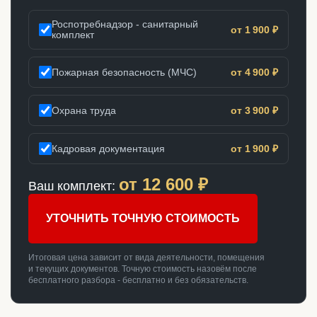
Роспотребнадзор - санитарный
от 1 900 ₽
комплект
Пожарная безопасность (МЧС)
от 4 900 ₽
Охрана труда
от 3 900 ₽
Кадровая документация
от 1 900 ₽
от
12 600
₽
Ваш комплект:
УТОЧНИТЬ ТОЧНУЮ СТОИМОСТЬ
Итоговая цена зависит от вида деятельности, помещения
и текущих документов. Точную стоимость назовём после
бесплатного разбора - бесплатно и без обязательств.