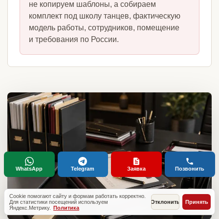
не копируем шаблоны, а собираем
комплект под школу танцев, фактическую
модель работы, сотрудников, помещение
и требования по России.
WhatsApp
Telegram
Заявка
Позвонить
Cookie помогают сайту и формам работать корректно.
Для статистики посещений используем
Отклонить
Принять
Яндекс.Метрику.
Политика