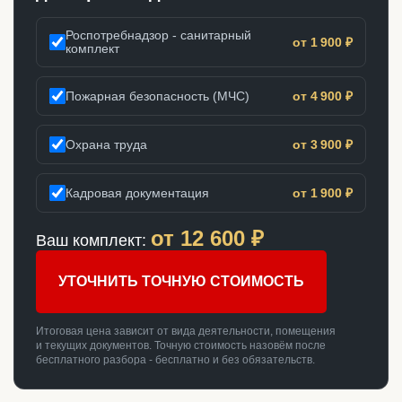
Роспотребнадзор - санитарный
от 1 900 ₽
комплект
Пожарная безопасность (МЧС)
от 4 900 ₽
Охрана труда
от 3 900 ₽
Кадровая документация
от 1 900 ₽
от
12 600
₽
Ваш комплект:
УТОЧНИТЬ ТОЧНУЮ СТОИМОСТЬ
Итоговая цена зависит от вида деятельности, помещения
и текущих документов. Точную стоимость назовём после
бесплатного разбора - бесплатно и без обязательств.