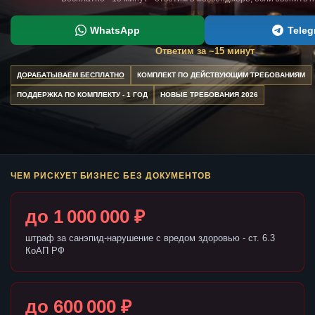
WhatsApp
Teleg
Ответим за ~15 минут
ДОРАБАТЫВАЕМ БЕСПЛАТНО
КОМПЛЕКТ ПО ДЕЙСТВУЮЩИМ ТРЕБОВАНИЯМ
ПОДДЕРЖКА ПО КОМПЛЕКТУ - 1 ГОД
НОВЫЕ ТРЕБОВАНИЯ 2026
ЧЕМ РИСКУЕТ БИЗНЕС БЕЗ ДОКУМЕНТОВ
до 1 000 000 ₽
штраф за санэпид-нарушение с вредом здоровью - ст. 6.3
КоАП РФ
до 600 000 ₽