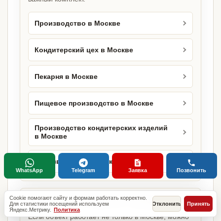
Производство в Москве
Кондитерский цех в Москве
Пекарня в Москве
Пищевое производство в Москве
Производство кондитерских изделий
в Москве
Производство продукции в Москве
WhatsApp
Telegram
Заявка
Позвонить
Cookie помогают сайту и формам работать корректно.
Та же задача в других городах
Для статистики посещений используем
Отклонить
Принять
Яндекс.Метрику.
Политика
Если объект работает не только в Москве, можно