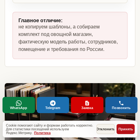
Главное отличие:
не копируем шаблоны, а собираем
комплект под овощной магазин,
фактическую модель работы, сотрудников,
помещение и требования по России.
WhatsApp
Telegram
Заявка
Позвонить
Cookie помогают сайту и формам работать корректно.
Для статистики посещений используем
Отклонить
Принять
Яндекс.Метрику.
Политика