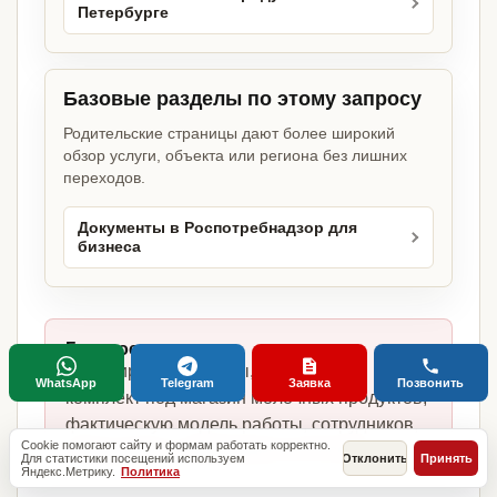
Петербурге
Базовые разделы по этому запросу
Родительские страницы дают более широкий
обзор услуги, объекта или региона без лишних
переходов.
Документы в Роспотребнадзор для
бизнеса
Главное отличие:
не копируем шаблоны, а собираем
WhatsApp
Telegram
Заявка
Позвонить
комплект под магазин молочных продуктов,
фактическую модель работы, сотрудников,
Cookie помогают сайту и формам работать корректно.
помещение и требования по России.
Для статистики посещений используем
Отклонить
Принять
Яндекс.Метрику.
Политика