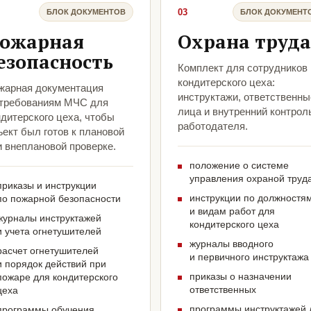
03
БЛОК ДОКУМЕНТОВ
БЛОК ДОКУМЕНТ
ожарная
Охрана труда
езопасность
Комплект для сотрудников
кондитерского цеха:
жарная документация
инструктажи, ответственны
 требованиям МЧС для
лица и внутренний контрол
дитерского цеха, чтобы
работодателя.
ект был готов к плановой
и внеплановой проверке.
положение о системе
управления охраной труд
приказы и инструкции
инструкции по должностя
по пожарной безопасности
и видам работ для
журналы инструктажей
кондитерского цеха
и учета огнетушителей
журналы вводного
расчет огнетушителей
и первичного инструктажа
и порядок действий при
приказы о назначении
пожаре для кондитерского
ответственных
цеха
программы инструктажей 
программы обучения