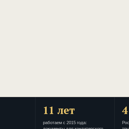
11 лет
4
работаем с 2015 года:
Рос
документы для кондитерского
тру