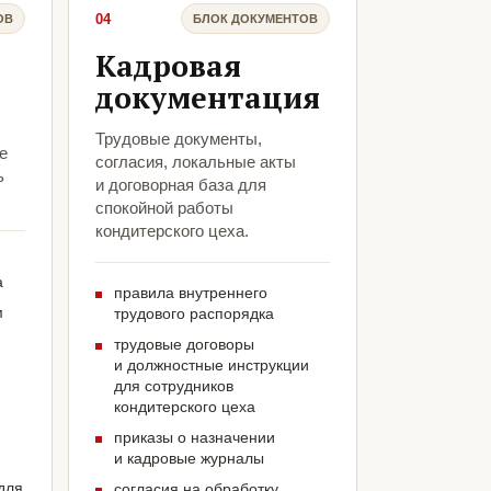
04
ОВ
БЛОК ДОКУМЕНТОВ
Кадровая
документация
Трудовые документы,
е
согласия, локальные акты
ь
и договорная база для
спокойной работы
кондитерского цеха.
а
правила внутреннего
м
трудового распорядка
трудовые договоры
и должностные инструкции
для сотрудников
кондитерского цеха
приказы о назначении
и кадровые журналы
для
согласия на обработку