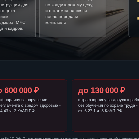
нструкции для
по кондитерскому цеху,
го цеха
и остаемся на связи
ниям
после передачи
адзора, МЧС,
комплекта.
а и кадров.
 600 000 ₽
до 130 000 ₽
аф юрлицу за нарушение
штраф юрлицу за допуск к рабо
регламента с вредом здоровью -
без обучения по охране труда -
14.43 ч. 2 КоАП РФ
ст. 5.27.1 ч. 3 КоАП РФ