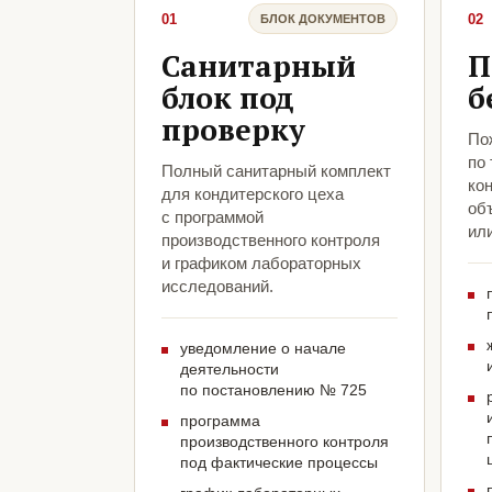
01
02
БЛОК ДОКУМЕНТОВ
Санитарный
П
блок под
б
проверку
По
по
Полный санитарный комплект
кон
для кондитерского цеха
объ
с программой
ил
производственного контроля
и графиком лабораторных
исследований.
уведомление о начале
деятельности
по постановлению № 725
программа
производственного контроля
под фактические процессы