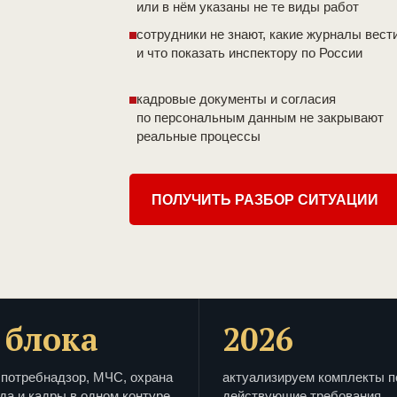
или в нём указаны не те виды работ
сотрудники не знают, какие журналы вест
и что показать инспектору по России
кадровые документы и согласия
по персональным данным не закрывают
реальные процессы
ПОЛУЧИТЬ РАЗБОР СИТУАЦИИ
 блока
2026
потребнадзор, МЧС, охрана
актуализируем комплекты п
да и кадры в одном контуре
действующие требования