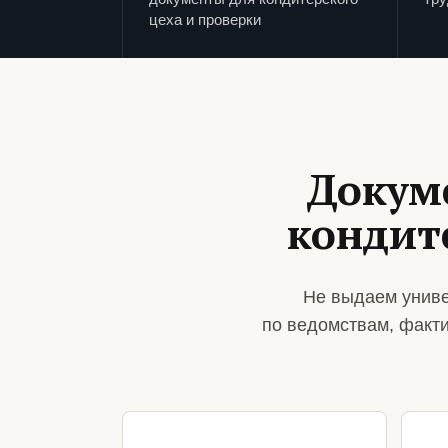
цеха и проверки
Докум
кондит
Не выдаем униве
по ведомствам, факт