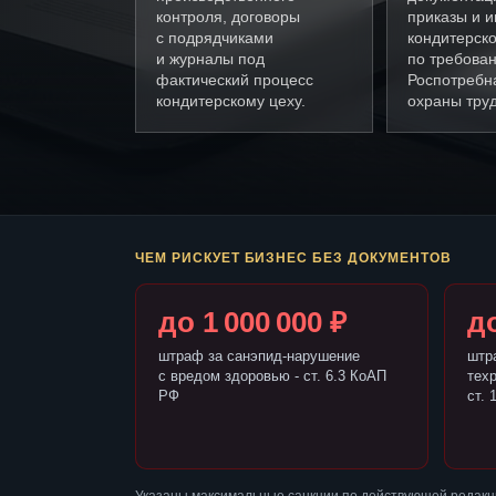
контроля, договоры
приказы и и
с подрядчиками
кондитерско
и журналы под
по требова
фактический процесс
Роспотребн
кондитерскому цеху.
охраны труд
ЧЕМ РИСКУЕТ БИЗНЕС БЕЗ ДОКУМЕНТОВ
до 1 000 000 ₽
до
штраф за санэпид-нарушение
штр
с вредом здоровью - ст. 6.3 КоАП
тех
РФ
ст. 