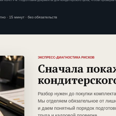
и КоАП РФ. Подготовим документы для кондитерского цеха, чтобы проверка
тно · 15 минут · без обязательств
ЭКСПРЕСС-ДИАГНОСТИКА РИСКОВ
Сначала пока
кондитерског
Разбор нужен до покупки комплекта
Мы отделяем обязательное от лиш
и даем понятный порядок подготов
труда и кадровой проверке.