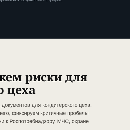
 прошла без предписаний и штрафов.
жем риски для
о цеха
 документов для кондитерского цеха.
него, фиксируем критичные пробелы
ки к Роспотребнадзору, МЧС, охране