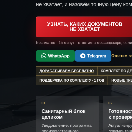
не хватает, и назовём точную цену ком
УЗНАТЬ, КАКИХ ДОКУМЕНТОВ
НЕ ХВАТАЕТ
Бесплатно · 15 минут · ответим в мессенджере, есл
WhatsApp
Telegram
Ответим за
ДОРАБАТЫВАЕМ БЕСПЛАТНО
КОМПЛЕКТ ПО 
ПОДДЕРЖКА ПО КОМПЛЕКТУ - 1 ГОД
НОВЫЕ ТР
01
02
Санитарный блок
Готовнос
целиком
к провер
Уведомление, программа
Актуализир
производственного
документац