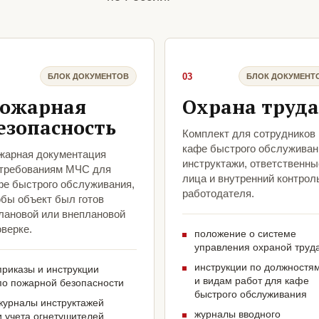
03
БЛОК ДОКУМЕНТОВ
БЛОК ДОКУМЕНТ
ожарная
Охрана труда
езопасность
Комплект для сотрудников
кафе быстрого обслуживан
жарная документация
инструктажи, ответственны
 требованиям МЧС для
лица и внутренний контрол
фе быстрого обслуживания,
работодателя.
обы объект был готов
плановой или внеплановой
верке.
положение о системе
управления охраной труд
инструкции по должностя
приказы и инструкции
и видам работ для кафе
по пожарной безопасности
быстрого обслуживания
журналы инструктажей
журналы вводного
и учета огнетушителей