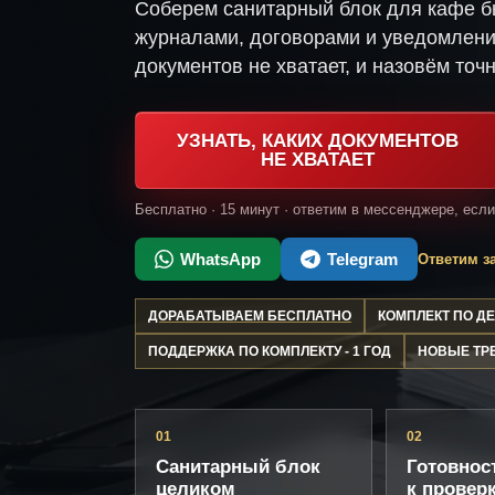
Соберем санитарный блок для кафе б
журналами, договорами и уведомлени
документов не хватает, и назовём точн
УЗНАТЬ, КАКИХ ДОКУМЕНТОВ
НЕ ХВАТАЕТ
Бесплатно · 15 минут · ответим в мессенджере, есл
WhatsApp
Telegram
Ответим за
ДОРАБАТЫВАЕМ БЕСПЛАТНО
КОМПЛЕКТ ПО 
ПОДДЕРЖКА ПО КОМПЛЕКТУ - 1 ГОД
НОВЫЕ ТР
01
02
Санитарный блок
Готовнос
целиком
к провер