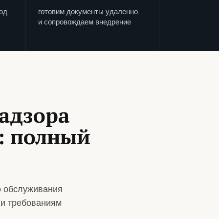
од
готовим документы удаленно
и сопровождаем внедрение
адзора
: полный
о обслуживания
 и требованиям