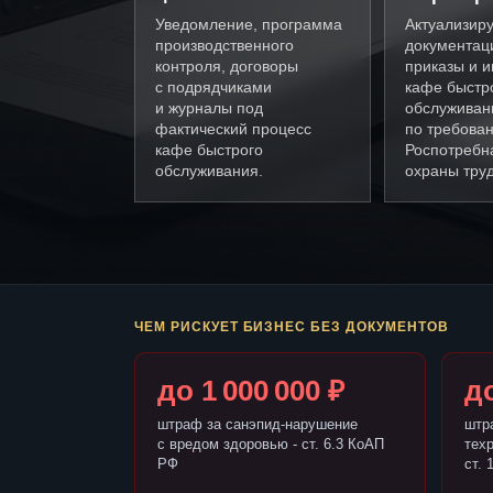
Уведомление, программа
Актуализир
производственного
документац
контроля, договоры
приказы и и
с подрядчиками
кафе быстр
и журналы под
обслуживан
фактический процесс
по требова
кафе быстрого
Роспотребн
обслуживания.
охраны труд
ЧЕМ РИСКУЕТ БИЗНЕС БЕЗ ДОКУМЕНТОВ
до 1 000 000 ₽
до
штраф за санэпид-нарушение
штр
с вредом здоровью - ст. 6.3 КоАП
тех
РФ
ст. 