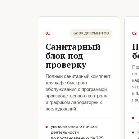
01
02
БЛОК ДОКУМЕНТОВ
Санитарный
П
блок под
б
проверку
По
по
Полный санитарный комплект
ка
для кафе быстрого
чт
обслуживания с программой
к 
производственного контроля
про
и графиком лабораторных
исследований.
уведомление о начале
деятельности
по постановлению № 725