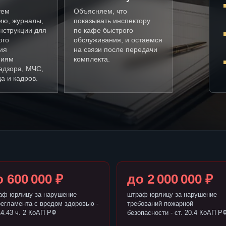
уем
Объясняем, что
ию, журналы,
показывать инспектору
нструкции для
по кафе быстрого
ого
обслуживания, и остаемся
ия
на связи после передачи
ниям
комплекта.
адзора, МЧС,
а и кадров.
 600 000 ₽
до 2 000 000 ₽
аф юрлицу за нарушение
штраф юрлицу за нарушение
регламента с вредом здоровью -
требований пожарной
14.43 ч. 2 КоАП РФ
безопасности - ст. 20.4 КоАП Р