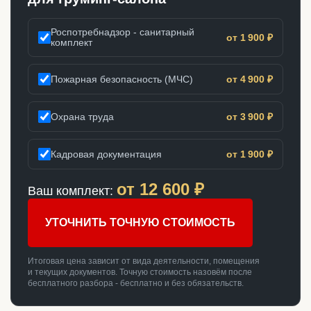
Роспотребнадзор - санитарный
от 1 900 ₽
комплект
Пожарная безопасность (МЧС)
от 4 900 ₽
Охрана труда
от 3 900 ₽
Кадровая документация
от 1 900 ₽
от
12 600
₽
Ваш комплект:
УТОЧНИТЬ ТОЧНУЮ СТОИМОСТЬ
Итоговая цена зависит от вида деятельности, помещения
и текущих документов. Точную стоимость назовём после
бесплатного разбора - бесплатно и без обязательств.