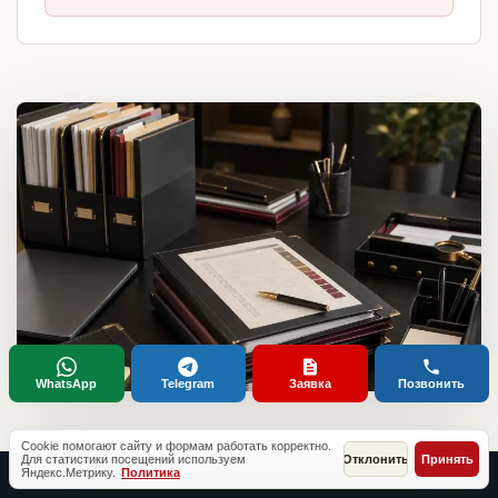
WhatsApp
Telegram
Заявка
Позвонить
Cookie помогают сайту и формам работать корректно.
Для статистики посещений используем
Отклонить
Принять
Яндекс.Метрику.
Политика