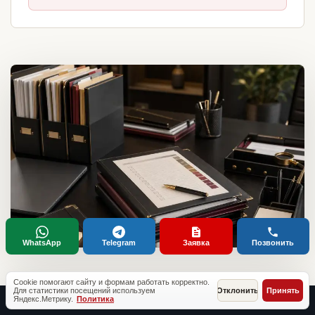
WhatsApp
Telegram
Заявка
Позвонить
Cookie помогают сайту и формам работать корректно.
Для статистики посещений используем
Отклонить
Принять
Яндекс.Метрику.
Политика