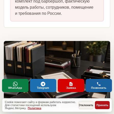
комплект под барбершоп, фактическую
модель работы, сотрудников, помещение
и требования по России.
WhatsApp
Telegram
Заявка
Позвонить
Cookie помогают сайту и формам работать корректно.
Для статистики посещений используем
Отклонить
Принять
Яндекс.Метрику.
Политика