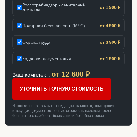
Роспотребнадзор - санитарный
от 1 900 ₽
комплект
Пожарная безопасность (МЧС)
от 4 900 ₽
Охрана труда
от 3 900 ₽
Кадровая документация
от 1 900 ₽
от
12 600
₽
Ваш комплект:
УТОЧНИТЬ ТОЧНУЮ СТОИМОСТЬ
Итоговая цена зависит от вида деятельности, помещения
и текущих документов. Точную стоимость назовём после
бесплатного разбора - бесплатно и без обязательств.