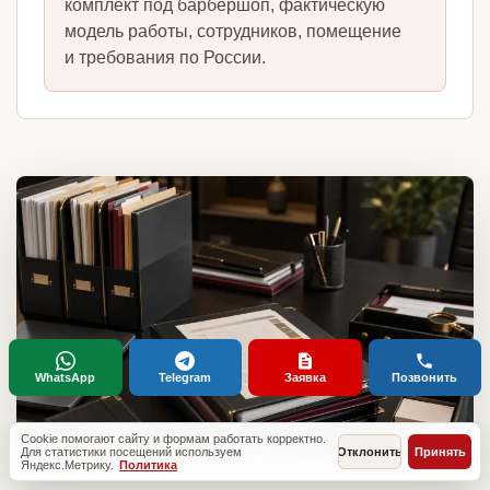
комплект под барбершоп, фактическую
модель работы, сотрудников, помещение
и требования по России.
WhatsApp
Telegram
Заявка
Позвонить
Cookie помогают сайту и формам работать корректно.
Для статистики посещений используем
Отклонить
Принять
Яндекс.Метрику.
Политика