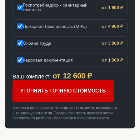
Роспотребнадзор - санитарный
от 1 900 ₽
комплект
Пожарная безопасность (МЧС)
от 4 900 ₽
Охрана труда
от 3 900 ₽
Кадровая документация
от 1 900 ₽
от
12 600
₽
Ваш комплект:
УТОЧНИТЬ ТОЧНУЮ СТОИМОСТЬ
Итоговая цена зависит от вида деятельности, помещения
и текущих документов. Точную стоимость назовём после
бесплатного разбора - бесплатно и без обязательств.