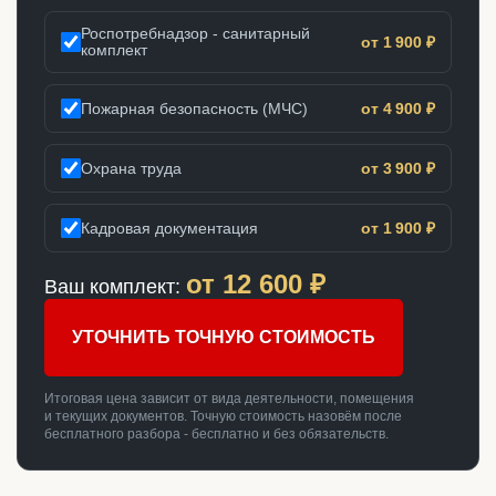
Роспотребнадзор - санитарный
от 1 900 ₽
комплект
Пожарная безопасность (МЧС)
от 4 900 ₽
Охрана труда
от 3 900 ₽
Кадровая документация
от 1 900 ₽
от
12 600
₽
Ваш комплект:
УТОЧНИТЬ ТОЧНУЮ СТОИМОСТЬ
Итоговая цена зависит от вида деятельности, помещения
и текущих документов. Точную стоимость назовём после
бесплатного разбора - бесплатно и без обязательств.