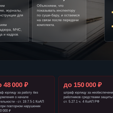
уем
Объясняем, что
ию, журналы,
показывать инспектору
нструкции для
по суши-бару, и остаемся
на связи после передачи
ниям
комплекта.
адзора, МЧС,
а и кадров.
 48 000 ₽
до 150 000 ₽
аф юрлицу за работу без
штраф юрлицу за необеспечени
домления о начале
работников средствами защиты 
ельности - ст. 19.7.5-1 КоАП
ст. 5.27.1 ч. 4 КоАП РФ
 при повторном нарушении
0 000 ₽