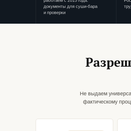
работаем с 2015 года:
Рос
документы для суши-бара
тру
и проверки
Разреш
Не выдаем универса
фактическому проц