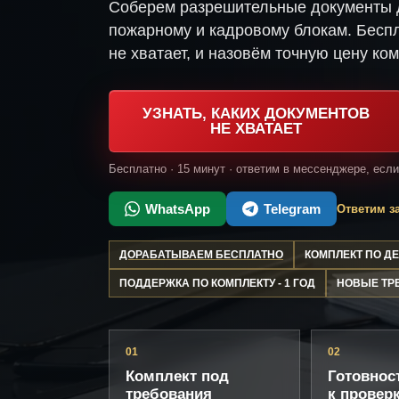
Соберем разрешительные документы д
пожарному и кадровому блокам. Беспл
не хватает, и назовём точную цену ком
УЗНАТЬ, КАКИХ ДОКУМЕНТОВ
НЕ ХВАТАЕТ
Бесплатно · 15 минут · ответим в мессенджере, есл
WhatsApp
Telegram
Ответим за
ДОРАБАТЫВАЕМ БЕСПЛАТНО
КОМПЛЕКТ ПО 
ПОДДЕРЖКА ПО КОМПЛЕКТУ - 1 ГОД
НОВЫЕ ТР
01
02
Комплект под
Готовнос
требования
к провер