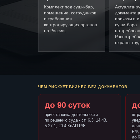
Комплект под суши-бар,
Актуализир
помещение, сотрудников
документац
и требования
приказы и и
контролирующих органов
суши-бара
по России.
по требова
Роспотребн
охраны труд
ЧЕМ РИСКУЕТ БИЗНЕС БЕЗ ДОКУМЕНТОВ
до 90 суток
до
приостановка деятельности
штр
по решению суда - ст. 6.3, 14.43,
уве
5.27.1, 20.4 КоАП РФ
деят
РФ,
до 6