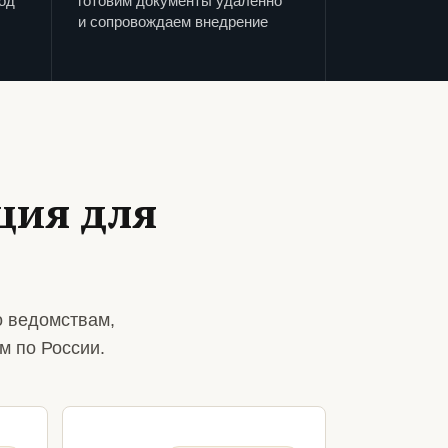
од
готовим документы удаленно
и сопровождаем внедрение
ция для
о ведомствам,
м по России.