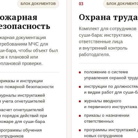
03
БЛОК ДОКУМЕНТОВ
БЛОК ДОКУМЕНТ
ожарная
Охрана труда
езопасность
Комплект для сотрудников
суши-бара: инструктажи,
жарная документация
ответственные лица
 требованиям МЧС для
и внутренний контроль
ши-бара, чтобы объект был
работодателя.
ов к плановой или
еплановой проверке.
положение о системе
управления охраной труд
приказы и инструкции
инструкции по должностя
по пожарной безопасности
и видам работ для суши-
журналы инструктажей
журналы вводного
и учета огнетушителей
и первичного инструктажа
расчет огнетушителей
приказы о назначении
и порядок действий при
ответственных
пожаре для суши-бара
программы инструктажей 
программы обучения
новых сотрудников
сотрудников