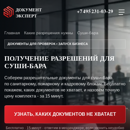
ДОКУМЕНТ
+7 495 231-03-29
ЭКСПЕРТ
Главная
Какие разрешения нужны
Суши-бара
ДОКУМЕНТЫ ДЛЯ ПРОВЕРОК • ЗАПУСК БИЗНЕСА
ПОЛУЧЕНИЕ РАЗРЕШЕНИЙ ДЛЯ
СУШИ-БАРА
Соберем разрешительные документы для суши-бара
по санитарному, пожарному и кадровому блокам. Бесплатно
покажем, каких документов не хватает, и назовём точную
цену комплекта - за 15 минут.
УЗНАТЬ, КАКИХ ДОКУМЕНТОВ НЕ ХВАТАЕТ
Бесплатно · 15 минут · ответим в мессенджере, если звонить неудобно