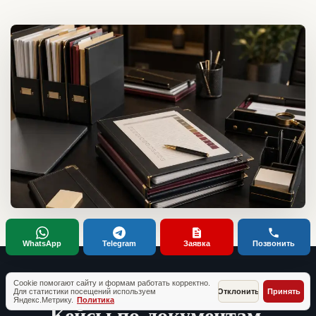
WhatsApp
Telegram
Заявка
Позвонить
Cookie помогают сайту и формам работать корректно.
ТИПОВЫЕ СИТУАЦИИ КЛИЕНТОВ
Для статистики посещений используем
Отклонить
Принять
Яндекс.Метрику.
Политика
Кейсы по документам,