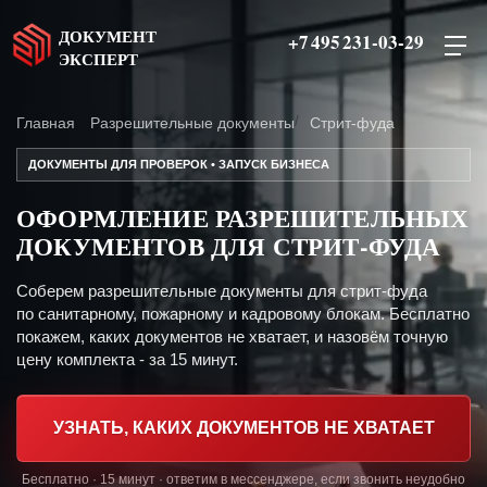
ДОКУМЕНТ
+7 495 231-03-29
ЭКСПЕРТ
Главная
Разрешительные документы
Стрит-фуда
ДОКУМЕНТЫ ДЛЯ ПРОВЕРОК • ЗАПУСК БИЗНЕСА
ОФОРМЛЕНИЕ РАЗРЕШИТЕЛЬНЫХ
ДОКУМЕНТОВ ДЛЯ СТРИТ-ФУДА
Соберем разрешительные документы для стрит-фуда
по санитарному, пожарному и кадровому блокам. Бесплатно
покажем, каких документов не хватает, и назовём точную
цену комплекта - за 15 минут.
УЗНАТЬ, КАКИХ ДОКУМЕНТОВ НЕ ХВАТАЕТ
Бесплатно · 15 минут · ответим в мессенджере, если звонить неудобно