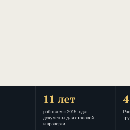
11 лет
4
работаем с 2015 года:
Рос
документы для столовой
тру
и проверки