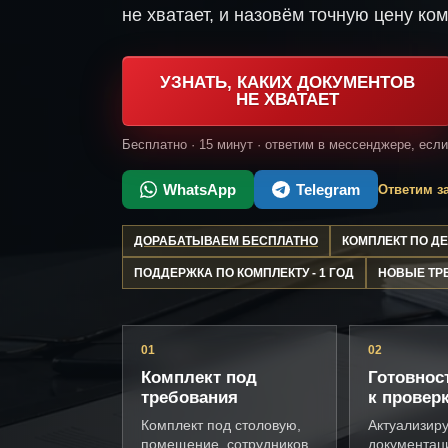
не хватает, и назовём точную цену ком
УЗНАТЬ, КАКИХ ДОКУМЕНТОВ
НЕ ХВАТАЕТ
Бесплатно · 15 минут · ответим в мессенджере, есл
WhatsApp
Telegram
Ответим за
ДОРАБАТЫВАЕМ БЕСПЛАТНО
КОМПЛЕКТ ПО 
ПОДДЕРЖКА ПО КОМПЛЕКТУ - 1 ГОД
НОВЫЕ ТР
01
02
Комплект под
Готовнос
требования
к провер
Комплект под столовую,
Актуализир
помещение, сотрудников
документац