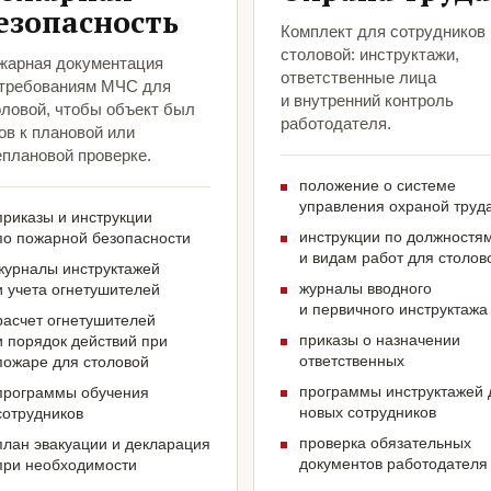
езопасность
Комплект для сотрудников
столовой: инструктажи,
жарная документация
ответственные лица
 требованиям МЧС для
и внутренний контроль
оловой, чтобы объект был
работодателя.
ов к плановой или
еплановой проверке.
положение о системе
управления охраной труд
приказы и инструкции
инструкции по должностя
по пожарной безопасности
и видам работ для столов
журналы инструктажей
журналы вводного
и учета огнетушителей
и первичного инструктажа
расчет огнетушителей
приказы о назначении
и порядок действий при
ответственных
пожаре для столовой
программы инструктажей 
программы обучения
новых сотрудников
сотрудников
проверка обязательных
план эвакуации и декларация
документов работодателя
при необходимости