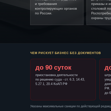
и требования
приказы и и
контролирующих органов
столовой п
по России.
Роспотребн
охраны труд
ЧЕМ РИСКУЕТ БИЗНЕС БЕЗ ДОКУМЕНТОВ
до 90 суток
до
приостановка деятельности
штр
по решению суда - ст. 6.3, 14.43,
уве
5.27.1, 20.4 КоАП РФ
деят
РФ,
до 6
Указаны максимальные санкции по действующей редакц