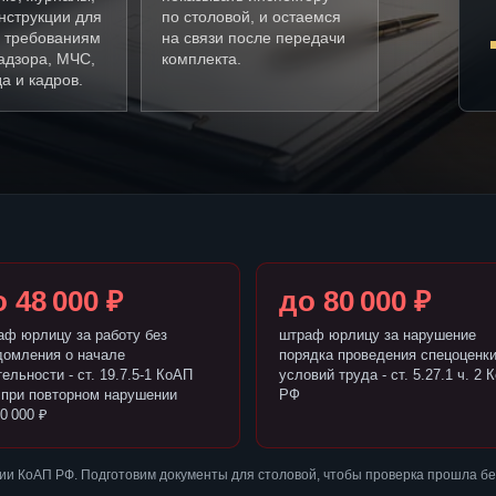
нструкции для
по столовой, и остаемся
о требованиям
на связи после передачи
адзора, МЧС,
комплекта.
а и кадров.
 48 000 ₽
до 80 000 ₽
аф юрлицу за работу без
штраф юрлицу за нарушение
домления о начале
порядка проведения спецоценк
ельности - ст. 19.7.5-1 КоАП
условий труда - ст. 5.27.1 ч. 2 
 при повторном нарушении
РФ
0 000 ₽
ии КоАП РФ. Подготовим документы для столовой, чтобы проверка прошла б