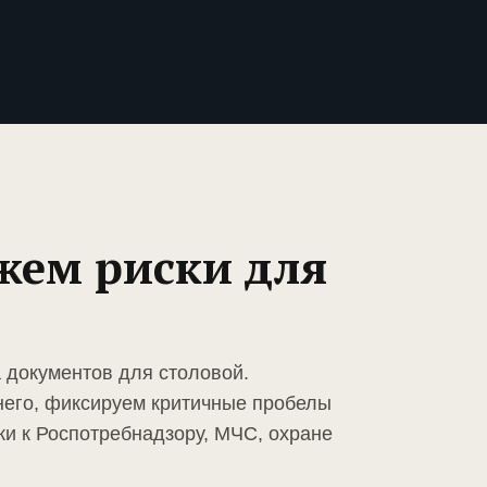
жем риски для
а документов для столовой.
него, фиксируем критичные пробелы
ки к Роспотребнадзору, МЧС, охране