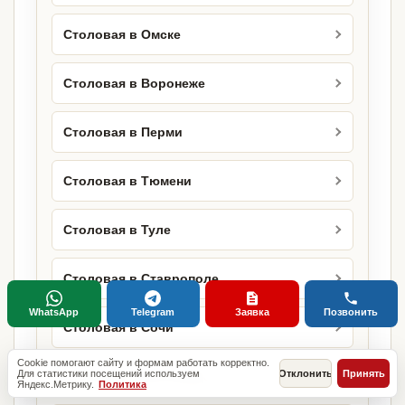
Столовая в Омске
Столовая в Воронеже
Столовая в Перми
Столовая в Тюмени
Столовая в Туле
Столовая в Ставрополе
WhatsApp
Telegram
Заявка
Позвонить
Столовая в Сочи
Cookie помогают сайту и формам работать корректно.
Для статистики посещений используем
Отклонить
Принять
Столовая в Белгороде
Яндекс.Метрику.
Политика