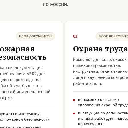
по России.
03
БЛОК ДОКУМЕНТОВ
БЛОК ДОКУМЕНТ
ожарная
Охрана труда
езопасность
Комплект для сотрудников
пищевого производства:
жарная документация
инструктажи, ответственны
 требованиям МЧС для
лица и внутренний контрол
щевого производства,
работодателя.
обы объект был готов
плановой или внеплановой
верке.
положение о системе
управления охраной труд
инструкции по должностя
приказы и инструкции
и видам работ для пищев
по пожарной безопасности
производства
журналы инструктажей