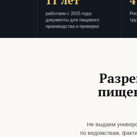
11 лет
4
работаем с 2015 года:
Рос
документы для пищевого
тру
производства и проверки
Разре
пищев
Не выдаем универс
по ведомствам, факт