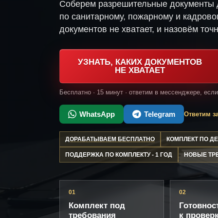
Соберем разрешительные документы 
по санитарному, пожарному и кадрово
документов не хватает, и назовём точн
УЗНАТЬ, КАКИХ ДОКУМЕНТОВ
НЕ ХВАТАЕТ
Бесплатно · 15 минут · ответим в мессенджере, есл
WhatsApp
Telegram
Ответим за
ДОРАБАТЫВАЕМ БЕСПЛАТНО
КОМПЛЕКТ ПО 
ПОДДЕРЖКА ПО КОМПЛЕКТУ - 1 ГОД
НОВЫЕ ТР
01
02
Комплект под
Готовнос
требования
к провер