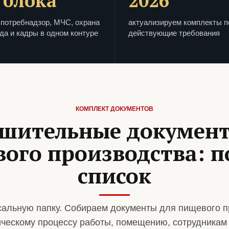
 блока
2026
потребнадзор, МЧС, охрана
актуализируем комплекты п
да и кадры в одном контуре
действующие требования
КОМПЛЕКТ ДОКУМЕНТОВ
шительные докумен
ого производства: 
список
альную папку. Собираем документы для пищевого п
ическому процессу работы, помещению, сотрудникам