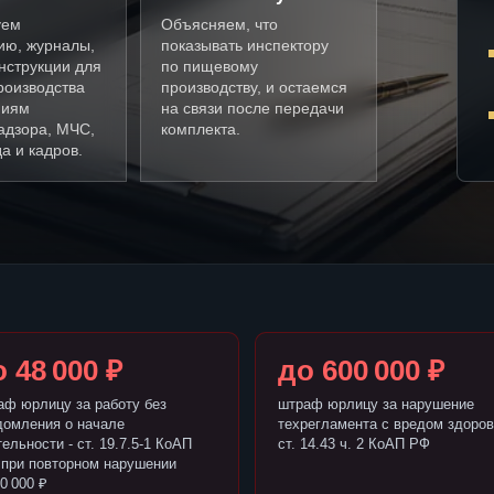
уем
Объясняем, что
ию, журналы,
показывать инспектору
нструкции для
по пищевому
роизводства
производству, и остаемся
ниям
на связи после передачи
адзора, МЧС,
комплекта.
а и кадров.
 48 000 ₽
до 600 000 ₽
аф юрлицу за работу без
штраф юрлицу за нарушение
домления о начале
техрегламента с вредом здоров
ельности - ст. 19.7.5-1 КоАП
ст. 14.43 ч. 2 КоАП РФ
 при повторном нарушении
0 000 ₽