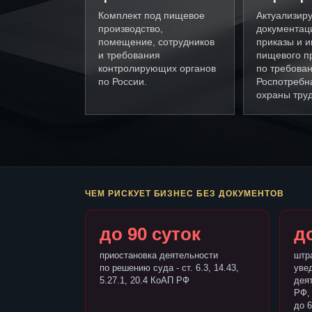
Комплект под пищевое
Актуализир
производство,
документац
помещение, сотрудников
приказы и и
и требования
пищевого п
контролирующих органов
по требова
по России.
Роспотребн
охраны труд
ЧЕМ РИСКУЕТ БИЗНЕС БЕЗ ДОКУМЕНТОВ
до 90 суток
до
приостановка деятельности
штр
по решению суда - ст. 6.3, 14.43,
уве
5.27.1, 20.4 КоАП РФ
деят
РФ,
до 6