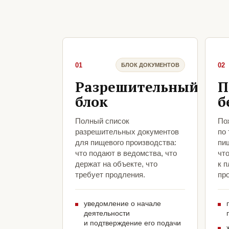
01
02
БЛОК ДОКУМЕНТОВ
Разрешительный
П
блок
б
Полный список
По
разрешительных документов
по
для пищевого производства:
пи
что подают в ведомства, что
чт
держат на объекте, что
к 
требует продления.
про
уведомление о начале
деятельности
и подтверждение его подачи