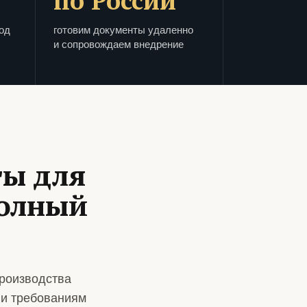
по России
од
готовим документы удаленно
и сопровождаем внедрение
ты для
полный
роизводства
 и требованиям