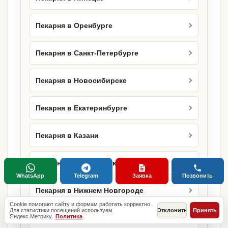
Пекарня в Оренбурге
Пекарня в Санкт-Петербурге
Пекарня в Новосибирске
Пекарня в Екатеринбурге
Пекарня в Казани
Пекарня в Красноярске
WhatsApp
Telegram
Заявка
Позвонить
Пекарня в Нижнем Новгороде
Cookie помогают сайту и формам работать корректно.
Для статистики посещений используем
Отклонить
Принять
Яндекс.Метрику.
Политика
Пекарня в Челябинске