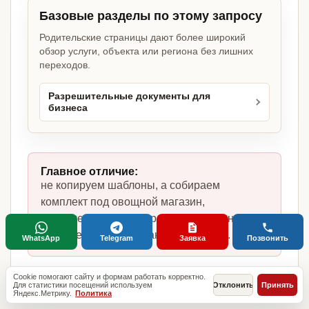
Базовые разделы по этому запросу
Родительские страницы дают более широкий
обзор услуги, объекта или региона без лишних
переходов.
Разрешительные документы для
бизнеса
Главное отличие:
не копируем шаблоны, а собираем
комплект под овощной магазин,
фактическую модель работы, сотрудников,
помещение и требования по России.
WhatsApp
Telegram
Заявка
Позвонить
Cookie помогают сайту и формам работать корректно.
Для статистики посещений используем
Отклонить
Принять
Яндекс.Метрику.
Политика