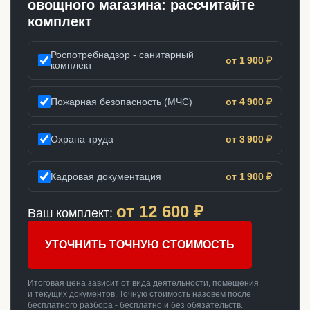
овощного магазина: рассчитайте
комплект
Роспотребнадзор - санитарный
от 1 900 ₽
комплект
Пожарная безопасность (МЧС)
от 4 900 ₽
Охрана труда
от 3 900 ₽
Кадровая документация
от 1 900 ₽
от
12 600
₽
Ваш комплект:
УТОЧНИТЬ ТОЧНУЮ СТОИМОСТЬ
Итоговая цена зависит от вида деятельности, помещения
и текущих документов. Точную стоимость назовём после
бесплатного разбора - бесплатно и без обязательств.